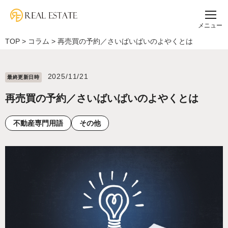
メニュー
TOP
>
コラム
>
再売買の予約／さいばいばいのよやくとは
2025/11/21
最終更新⽇時
再売買の予約／さいばいばいのよやくとは
不動産専門用語
その他