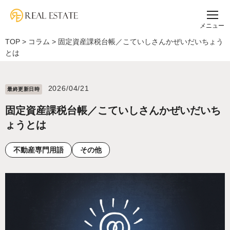
メニュー
TOP
>
コラム
>
固定資産課税台帳／こていしさんかぜいだいちょう
とは
2026/04/21
最終更新⽇時
固定資産課税台帳／こていしさんかぜいだいち
ょうとは
不動産専門用語
その他