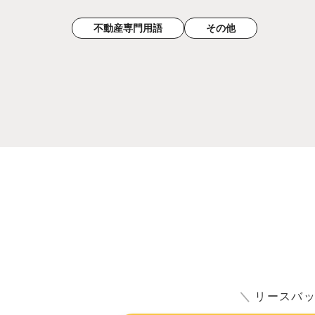
不動産専門用語
その他
＼
リースバ