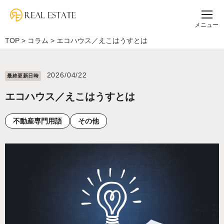
メニュー
TOP
>
コラム
>
エコハウス／えこはうすとは
2026/04/22
最終更新⽇時
エコハウス／えこはうすとは
不動産専門用語
その他