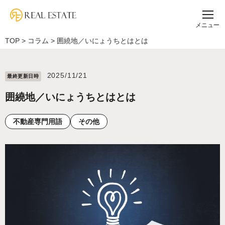
メニュー
TOP
>
コラム
>
囲繞地／いにょうちとはとは
2025/11/21
最終更新⽇時
囲繞地／いにょうちとはとは
不動産専門用語
その他