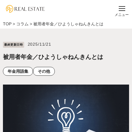
メニュー
TOP
>
コラム
>
被用者年金／ひようしゃねんきんとは
2025/11/21
最終更新⽇時
被用者年金／ひようしゃねんきんとは
年金用語集
その他