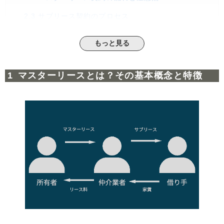
2.3
サブリース契約のプロセス
3
マスターリースの契約方法：賃貸保証型とパス・スルー
もっと見る
型
3.1
貸保証型の特徴と利点
マスターリースとは？その基本概念と特徴
3.2
パス・スルー型の仕組みとリスク
4
マスターリースのメリットを徹底解説
4.1
空室リスクを軽減する方法
4.2
不動産管理の手間を減らす利点
5
マスターリースのデメリットとは？
5.1
解約の難しさについて
5.2
収益の最大化が難しい理由
6
リースバックとマスターリースの違いを明確に
6.1
リースバックの主要な特徴
6.2
マスターリースとサブリースの違い