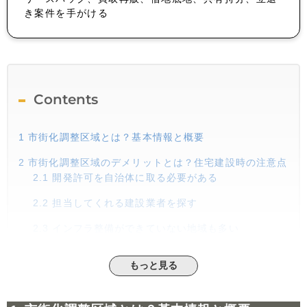
き案件を手がける
Contents
1
市街化調整区域とは？基本情報と概要
2
市街化調整区域のデメリットとは？住宅建設時の注意点
2.1
開発許可を自治体に取る必要がある
2.2
担当してくれる建設業者を探す
2.3
インフラ整備ができていない地域も多い
2.4
周辺に商業施設が少ない
もっと見る
2.5
将来的に売却が難しい
2.6
助成金の対象外になっているケースが多い