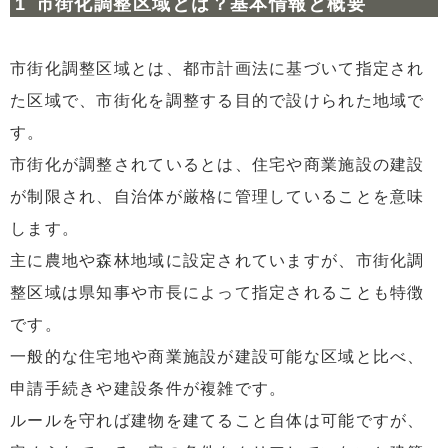
市街化調整区域とは？基本情報と概要
3
将来的に生活が変わる可能性も視野に入れる
3.1
子どもがいる場合は通学も考える
市街化調整区域とは、都市計画法に基づいて指定され
3.2
周辺環境が変わる期待は持たない方がよい
た区域で、市街化を調整する目的で設けられた地域で
4
市街化調整区域のメリットも理解しておく
す。
市街化が調整されているとは、住宅や商業施設の建設
5
市街化調整区域のメリットとデメリットを総合的に考え
る
が制限され、自治体が厳格に管理していることを意味
します。
主に農地や森林地域に設定されていますが、市街化調
整区域は県知事や市長によって指定されることも特徴
です。
一般的な住宅地や商業施設が建設可能な区域と比べ、
申請手続きや建設条件が複雑です。
ルールを守れば建物を建てること自体は可能ですが、