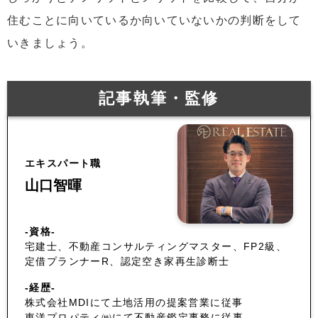
住むことに向いているか向いていないかの判断をして
いきましょう。
記事執筆・監修
エキスパート職
山口智暉
-資格-
宅建士、不動産コンサルティングマスター、FP2級、
定借プランナーR、認定空き家再生診断士
-経歴-
株式会社MDIにて土地活用の提案営業に従事
東洋プロパティ㈱にて不動産鑑定事務に従事