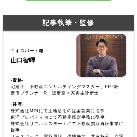
記事執筆・監修
エキスパート職
山口智暉
-資格-
宅建士、不動産コンサルティングマスター、FP2級、
定借プランナーR、認定空き家再生診断士
-経歴-
株式会社MDIにて土地活用の提案営業に従事
東洋プロパティ㈱にて不動産鑑定事務に従事
株式会社リアルエステートにて不動産買取再販事業に
従事
リースバック、買取再販、借地底地、共有持分、立退