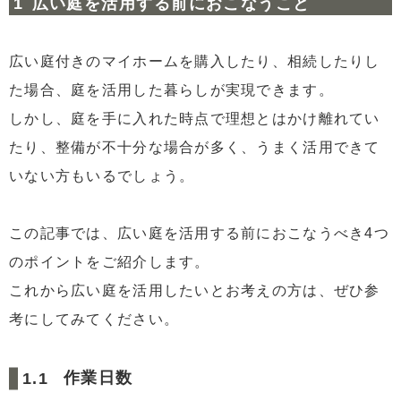
広い庭を活用する前におこなうこと
3
広い庭の活用方法
3.1
ウッドデッキの設置
広い庭付きのマイホームを購入したり、相続したりし
3.2
屋根の設置
た場合、庭を活用した暮らしが実現できます。
3.3
レンガでスペースを分ける
しかし、庭を手に入れた時点で理想とはかけ離れてい
3.4
除草シートの使用
たり、整備が不十分な場合が多く、うまく活用できて
4
広い庭を上手に活用するポイント
いない方もいるでしょう。
4.1
過ごし方を考える
4.2
メンテナンスも考慮しておく
この記事では、広い庭を活用する前におこなうべき4つ
4.3
プライバシーを確保する
のポイントをご紹介します。
5
まとめ
これから広い庭を活用したいとお考えの方は、ぜひ参
考にしてみてください。
作業日数