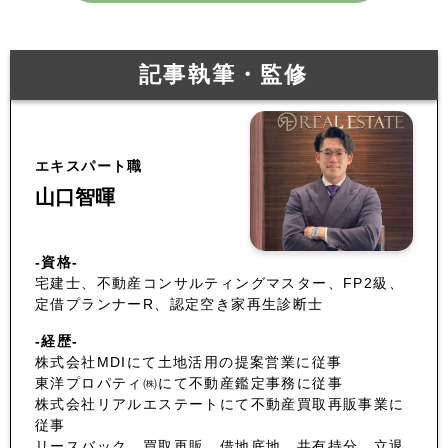
記事執筆・監修
エキスパート職
山口智暉
-資格-
宅建士、不動産コンサルティングマスター、FP2級、
定借プランナーR、認定空き家再生診断士
-経歴-
株式会社MDIにて土地活用の提案営業に従事
東洋プロパティ㈱にて不動産鑑定事務に従事
株式会社リアルエステートにて不動産買取再販事業に
従事
リースバック、買取再販、借地底地、共有持分、立退