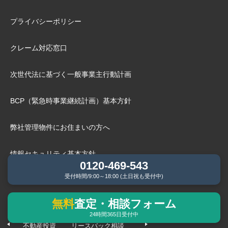
プライバシーポリシー
クレーム対応窓口
次世代法に基づく⼀般事業主⾏動計画
BCP（緊急時事業継続計画）基本⽅針
弊社管理物件にお住まいの⽅へ
情報セキュリティ基本方針
0120-469-543
受付時間/9:00～18:00 (土日祝も受付中)
無料
査定・相談フォーム
よくあるご相談内容
24時間365日受付中
不動産投資
リースバック相談
任意売却相談
不動産の