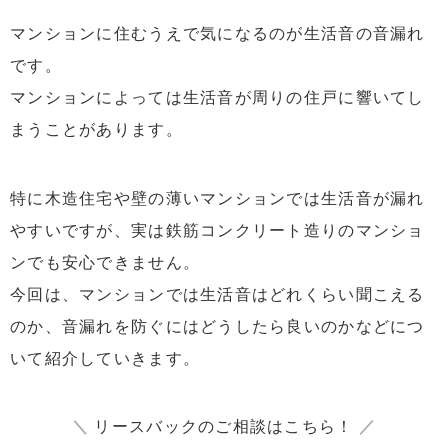
マンションに住むうえで気になるのが生活音の音漏れ
6.4
テレビやステレオを壁の近くに置かない
です。
6.5
防音シートを敷く
マンションによっては生活音が周りの住戸に響いてし
6.6
ペットのストレスをなくす
まうことがあります。
6.7
ドアは静かに開け閉めする
6.8
洗い物のときに水を出しすぎない
特に木造住宅や壁の薄いマンションでは生活音が漏れ
6.9
リフォームを検討する
やすいですが、実は鉄筋コンクリート造りのマンショ
7
まとめ：マンションで快適に過ごすためのポイント
ンでも安心できません。
今回は、マンションでは生活音はどれくらい聞こえる
のか、音漏れを防ぐにはどうしたら良いのかなどにつ
いて紹介していきます。
＼
リースバックのご相談はこちら！
／