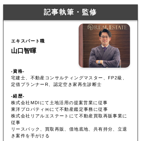
記事執筆・監修
エキスパート職
山口智暉
-資格-
宅建士、不動産コンサルティングマスター、FP2級、
定借プランナーR、認定空き家再生診断士
-経歴-
株式会社MDIにて土地活用の提案営業に従事
東洋プロパティ㈱にて不動産鑑定事務に従事
株式会社リアルエステートにて不動産買取再販事業に
従事
リースバック、買取再販、借地底地、共有持分、立退
き案件を手がける