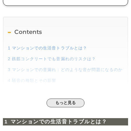
Contents
1
マンションでの生活音トラブルとは？
2
鉄筋コンクリートでも音漏れのリスクは？
3
マンションでの音漏れ：どのような音が問題になるのか
4
騒音の種類とその影響
5
音漏れの原因とは？
6
生活音を抑えるための実践的な方法
もっと見る
6.1
洗濯機を水平に置く
6.2
掃除機の音に注意する
マンションでの生活音トラブルとは？
6.3
楽器演奏時の防音対策