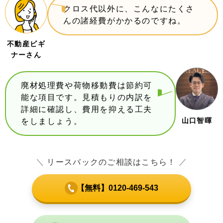
クロス代以外に、こんなにたくさ
んの諸経費がかかるのですね。
不動産ビギ
ナーさん
廃材処理費や荷物移動費は節約可
能な項目です。見積もりの内訳を
詳細に確認し、費用を抑える工夫
山口智暉
をしましょう。
＼
リースバックのご相談はこちら！
／
【無料】0120-469-543