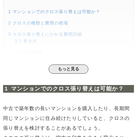
1
マンションでのクロス張り替えは可能か？
2
クロスの種類と費用の相場
3
クロス張り替えにかかる費用詳細
3.1
養生代
3.2
下処理費
3.3
廃材処理費
もっと見る
3.4
荷物移動費
4
マンションのクロス張り替えの注意ポイント
マンションでのクロス張り替えは可能か？
5
まとめ
中古で築年数の長いマンションを購入したり、長期間
同じマンションに住み続けたりしていると、クロスの
張り替えを検討することがあるでしょう。