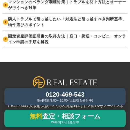
マンションのベランダ喫煙対策｜トラブルを防ぐ方法とオーナー
が行うべき対策
隣人トラブルで引っ越したい！対処法と引っ越すべき判断基準、
物件選びのポイント
固定資産評価証明書の取得方法｜窓口・郵送・コンビニ・オンラ
イン申請の手順を解説
0120-469-543
株式会社リアルエステート
受付時間/9:00～18:00 (土日祝も受付中)
〒541-0047大阪府大阪市中央区淡路町4丁目2番13号アーバンネ
ット御堂筋ビル7F
無料
査定・相談フォーム
24時間365日受付中