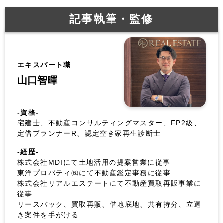
記事執筆・監修
エキスパート職
山口智暉
-資格-
宅建士、不動産コンサルティングマスター、FP2級、
定借プランナーR、認定空き家再生診断士
-経歴-
株式会社MDIにて土地活用の提案営業に従事
東洋プロパティ㈱にて不動産鑑定事務に従事
株式会社リアルエステートにて不動産買取再販事業に
従事
リースバック、買取再販、借地底地、共有持分、立退
き案件を手がける