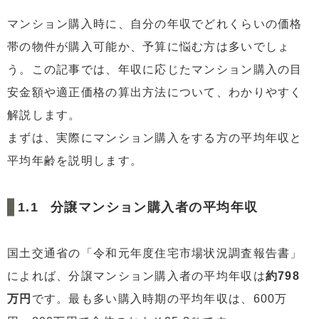
3.3
【60代】マンション購入者の平均年収
マンション購入時に、自分の年収でどれくらいの価格
4
マンション購入価格の目安：年収倍率以外の重要ポイン
帯の物件が購入可能か、予算に悩む方は多いでしょ
ト
う。この記事では、年収に応じたマンション購入の目
4.1
事前に準備できる頭金
安金額や適正価格の算出方法について、わかりやすく
4.2
ローン返済可能額
解説します。
5
年収に対するマンション購入のリスクと注意点
まずは、実際にマンション購入をする方の平均年収と
5.1
金利変動のリスク
平均年齢を説明します。
5.2
想定外の出来事への対応
6
まとめ
分譲マンション購入者の平均年収
国土交通省の「令和元年度住宅市場状況調査報告書」
によれば、分譲マンション購入者の平均年収は
約798
万円
です。最も多い購入時期の平均年収は、600万