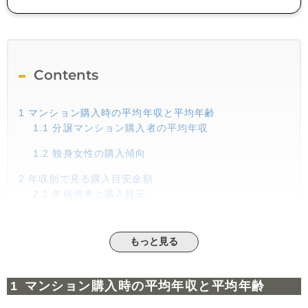
Contents
1
マンション購入時の平均年収と平均年齢
1.1
分譲マンション購入者の平均年収
1.2
独身女性の購入傾向
2
年収別で見る購入目安金額
2.1
年収倍率と購入目安
2.2
エリア別の年収倍率
もっと見る
3
年代別で見るマンション購入者の平均年収
3.1
【20代】マンション購入者の平均年収
マンション購入時の平均年収と平均年齢
3.2
【30代・40代・50代】マンション購入者の平均年
収