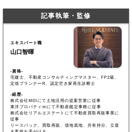
記事執筆・監修
エキスパート職
山口智暉
-資格-
宅建士、不動産コンサルティングマスター、FP2級、
定借プランナーR、認定空き家再生診断士
-経歴-
株式会社MDIにて土地活用の提案営業に従事
東洋プロパティ㈱にて不動産鑑定事務に従事
株式会社リアルエステートにて不動産買取再販事業に
従事
リースバック、買取再販、借地底地、共有持分、立退
き案件を手がける