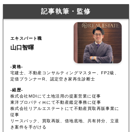
記事執筆・監修
エキスパート職
山口智暉
-資格-
宅建士、不動産コンサルティングマスター、FP2級、
定借プランナーR、認定空き家再生診断士
-経歴-
株式会社MDIにて土地活用の提案営業に従事
東洋プロパティ㈱にて不動産鑑定事務に従事
株式会社リアルエステートにて不動産買取再販事業に
従事
リースバック、買取再販、借地底地、共有持分、立退
き案件を手がける