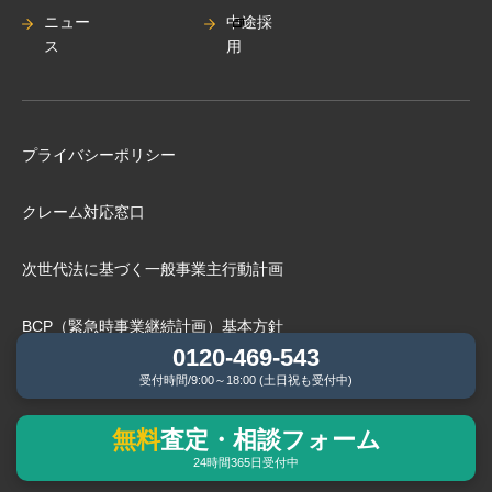
ニュー
中途採
ス
用
プライバシーポリシー
クレーム対応窓口
次世代法に基づく⼀般事業主⾏動計画
BCP（緊急時事業継続計画）基本⽅針
0120-469-543
受付時間/9:00～18:00 (土日祝も受付中)
弊社管理物件にお住まいの⽅へ
無料
査定・相談フォーム
情報セキュリティ基本方針
24時間365日受付中