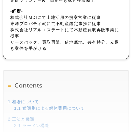
定借プランナーR、認定空き家再生診断士
-経歴-
株式会社MDIにて土地活用の提案営業に従事
東洋プロパティ㈱にて不動産鑑定事務に従事
株式会社リアルエステートにて不動産買取再販事業に
従事
リースバック、買取再販、借地底地、共有持分、立退
き案件を手がける
Contents
1
相場について
1.1
種類別による解体費用について
2
工法と種類
2.1
ラーメン構造