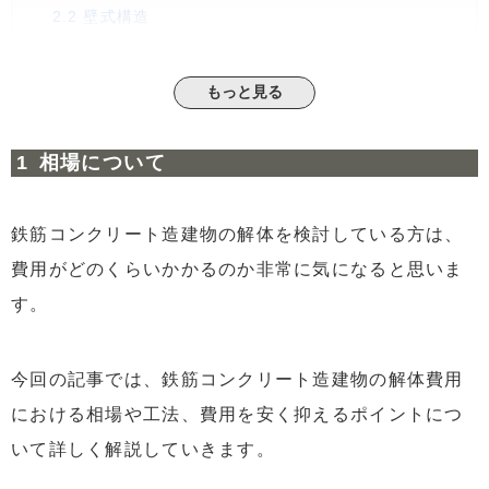
2.2
壁式構造
3
追加請求されるケース
3.1
建築物にアスベストを含んでいる場合
もっと見る
3.2
地中埋設物が発見された場合
相場について
3.3
残置物を処理しなくてはいけない場合
3.4
人力で解体しなくてはいけない場合
鉄筋コンクリート造建物の解体を検討している方は、
4
費用を抑えるポイント
4.1
できるだけ残置物は自分で処理する
費用がどのくらいかかるのか非常に気になると思いま
す。
4.2
補助金を受けられる場合があるので必ず確認する
4.3
解体工事を依頼する時期を考慮する
今回の記事では、鉄筋コンクリート造建物の解体費用
5
まとめ
における相場や工法、費用を安く抑えるポイントにつ
いて詳しく解説していきます。