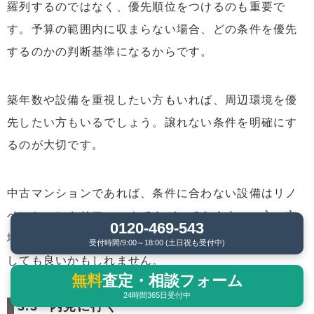
羅列するのではなく、優先順位をつけるのも重要で
す。予算の範囲内に収まらない場合、どの条件を優先
するのかの判断基準になるからです。
築年数や設備を重視したい方もいれば、周辺環境を優
先したい方もいるでしょう。譲れない条件を明確にす
るのが大切です。
中古マンションであれば、条件に合わない設備はリノ
ベーションやリフォームでカバーできます。一方、立
0120-469-543
地や周辺環境は変えられないため、優先度を高く設定
受付時間/9:00～18:00 (土日祝も受付中)
しても良いかもしれません。
無料
査定・相談フォーム
24時間365日受付中
内見に行く