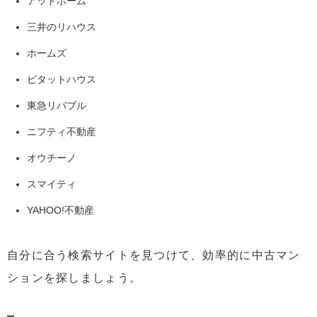
アットホーム
2.1
物件数を確認する
三井のリハウス
2.2
目的に合っているかを確認する
ホームズ
2.3
検索項目が不足していないかを確認する
ピタットハウス
3
検索サイトから中古マンションを見つける3つのポイン
ト
東急リバブル
3.1
予算を決める
ニフティ不動産
3.2
希望の条件を整理する
オウチーノ
3.3
内見に行く
スマイティ
4
まとめ
YAHOO!不動産
自分に合う検索サイトを見つけて、効率的に中古マン
ションを探しましょう。