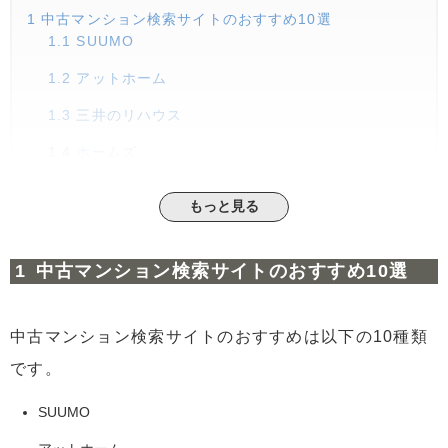
1
中古マンション検索サイトのおすすめ10選
1.1
SUUMO
1.2
アットホーム
1.3
三井のリハウス
1.4
ホームズ
1.5
ピタットハウス
もっと見る
1.6
東急リバブル
1.7
ニフティ不動産
中古マンション検索サイトのおすすめ10選
1.8
オウチーノ
中古マンション検索サイトのおすすめは以下の10種類
1.9
スマイティ
です。
1.10
Yahoo!不動産
2
中古マンション検索サイトの選び方における3つのポイ
SUUMO
ント