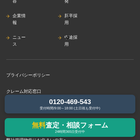
容
発
企業情
新卒採
報
用
ニュー
中途採
ス
用
プライバシーポリシー
クレーム対応窓口
0120-469-543
次世代法に基づく⼀般事業主⾏動計画
受付時間/9:00～18:00 (土日祝も受付中)
無料
査定・相談フォーム
BCP（緊急時事業継続計画）基本⽅針
24時間365日受付中
弊社管理物件にお住まいの⽅へ