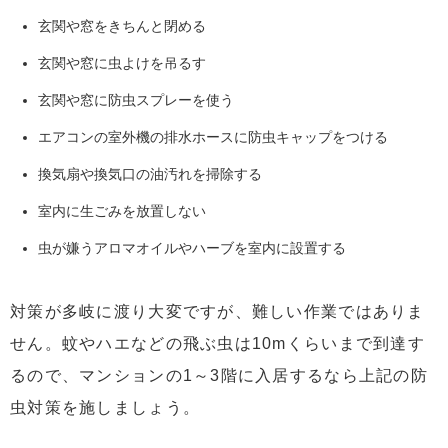
玄関や窓をきちんと閉める
玄関や窓に虫よけを吊るす
玄関や窓に防虫スプレーを使う
エアコンの室外機の排水ホースに防虫キャップをつける
換気扇や換気口の油汚れを掃除する
室内に生ごみを放置しない
虫が嫌うアロマオイルやハーブを室内に設置する
対策が多岐に渡り大変ですが、難しい作業ではありま
せん。蚊やハエなどの飛ぶ虫は10mくらいまで到達す
るので、マンションの1～3階に入居するなら上記の防
虫対策を施しましょう。