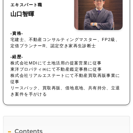
エキスパート職
山口智暉
-資格-
宅建士、不動産コンサルティングマスター、FP2級、
定借プランナーR、認定空き家再生診断士
-経歴-
株式会社MDIにて土地活用の提案営業に従事
東洋プロパティ㈱にて不動産鑑定事務に従事
株式会社リアルエステートにて不動産買取再販事業に
従事
リースバック、買取再販、借地底地、共有持分、立退
き案件を手がける
Contents