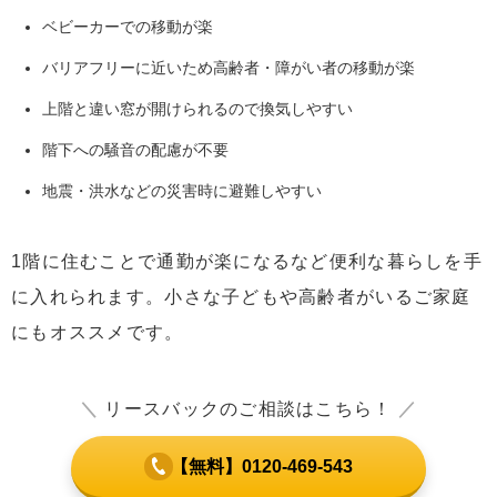
3.1
対策1 : 防犯対策で不審者の侵入を防ぐ
ベビーカーでの移動が楽
3.2
対策2 : 防虫対策で虫よけをする
バリアフリーに近いため高齢者・障がい者の移動が楽
3.3
対策3 : 除湿対策で快適に過ごす
上階と違い窓が開けられるので換気しやすい
3.4
対策4 : 採光対策のため照明を変える
階下への騒音の配慮が不要
3.5
対策5 : 防寒対策で寒い冬を乗り越える
地震・洪水などの災害時に避難しやすい
3.6
対策6 : 防音対策でストレスフリーな生活を目指す
4
筆者がマンションの1階に住んでみて不便だと感じるこ
1階に住むことで通勤が楽になるなど便利な暮らしを手
と
に入れられます。小さな子どもや高齢者がいるご家庭
5
まとめ
にもオススメです。
＼
リースバックのご相談はこちら！
／
【無料】0120-469-543