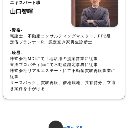
エキスパート職
山口智暉
-資格-
宅建士、不動産コンサルティングマスター、FP2級、
定借プランナーR、認定空き家再生診断士
-経歴-
株式会社MDIにて土地活用の提案営業に従事
東洋プロパティ㈱にて不動産鑑定事務に従事
株式会社リアルエステートにて不動産買取再販事業に
従事
リースバック、買取再販、借地底地、共有持分、立退
き案件を手がける
一覧へ戻る