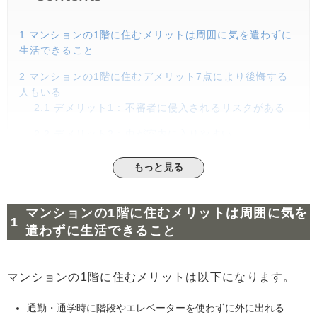
1
マンションの1階に住むメリットは周囲に気を遣わずに
生活できること
2
マンションの1階に住むデメリット7点により後悔する
人もいる
2.1
デメリット1 : 不審者に侵入されるリスクがある
2.2
デメリット2 : 虫が室内に入りやすい
2.3
デメリット3 : 湿度が高くカビが生えやすい
もっと見る
2.4
デメリット4 : 日当たりが悪い
マンションの1階に住むメリットは周囲に気を
2.5
デメリット5 : 冷気の影響で冬は寒い
遣わずに生活できること
2.6
デメリット6 : 騒音が気になりやすい
2.7
デメリット7 : 大雨や洪水による浸水リスクがある
マンションの1階に住むメリットは以下になります。
3
マンションの1階に入居しても快適に暮らすための対策
7選
通勤・通学時に階段やエレベーターを使わずに外に出れる