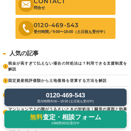
CONTACT
問合せ
0120-469-543
受付時間／9:00〜18:00（土日祝も受付中）
人気の記事
税金が高すぎて払えない場合の対処法は？利用できる支援制度を
解説
固定資産税評価額から土地価格を逆算する方法を解説
マンションを買ってはいけないエリア5選！後悔しない選び方の
0120-469-543
コツ
受付時間/9:00～18:00 (土日祝も受付中)
マンションで上の階がうるさいときの対処法！騒音の原因と効果
的な対策を解説
無料
査定・相談フォーム
24時間365日受付中