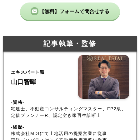
【無料】フォームで問合せする
記事執筆・監修
エキスパート職
山口智暉
-資格-
宅建士、不動産コンサルティングマスター、FP2級、
定借プランナーR、認定空き家再生診断士
-経歴-
株式会社MDIにて土地活用の提案営業に従事
東洋プロパティ㈱にて不動産鑑定事務に従事