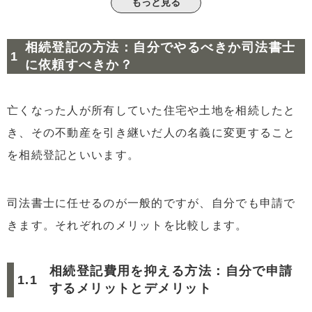
もっと見る
2.2
相続登記費用に含まれる登録免許税を計算
3
自分で相続登記する手順は?申請方法を2つ紹介
相続登記の方法：自分でやるべきか司法書士
3.1
法務局に行く場合の手順と必要書類
に依頼すべきか？
3.2
オンライン申請での手続き：自宅でできる相続登
記の方法
亡くなった人が所有していた住宅や土地を相続したと
4
司法書士に依頼する場合の費用相場とメリット
き、その不動産を引き継いだ人の名義に変更すること
5
まとめ：相続登記の方法を選ぶ際のポイント
を相続登記といいます。
司法書士に任せるのが一般的ですが、自分でも申請で
きます。それぞれのメリットを比較します。
相続登記費用を抑える方法：自分で申請
するメリットとデメリット