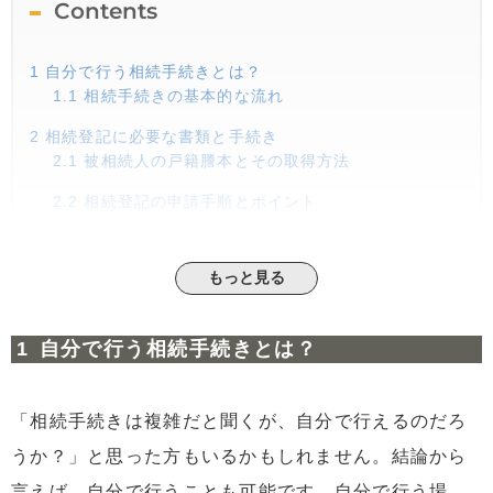
Contents
1
自分で行う相続手続きとは？
1.1
相続手続きの基本的な流れ
2
相続登記に必要な書類と手続き
2.1
被相続人の戸籍謄本とその取得方法
2.2
相続登記の申請手順とポイント
3
不動産相続の流れと注意すべき点
3.1
一社のみで決める
もっと見る
3.2
急いで売却してはいけない
自分で行う相続手続きとは？
4
まとめ：相続手続きを自分で行うためのポイント
「相続手続きは複雑だと聞くが、自分で行えるのだろ
うか？」と思った方もいるかもしれません。結論から
言えば、自分で行うことも可能です。自分で行う場