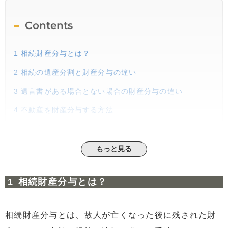
Contents
1
相続財産分与とは？
2
相続の遺産分割と財産分与の違い
3
遺言書がある場合とない場合の財産分与の違い
4
不動産を財産分与する方法
5
不動産の遺産相続に税金はかかるのか
6
トラブルを避けるための財産分与のコツとは？
もっと見る
7
相続財産分与での専門家の役割
相続財産分与とは？
8
まとめ
相続財産分与とは、故人が亡くなった後に残された財