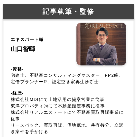
記事執筆・監修
エキスパート職
山口智暉
-資格-
宅建士、不動産コンサルティングマスター、FP2級、
定借プランナーR、認定空き家再生診断士
-経歴-
株式会社MDIにて土地活用の提案営業に従事
東洋プロパティ㈱にて不動産鑑定事務に従事
株式会社リアルエステートにて不動産買取再販事業に
従事
リースバック、買取再販、借地底地、共有持分、立退
き案件を手がける