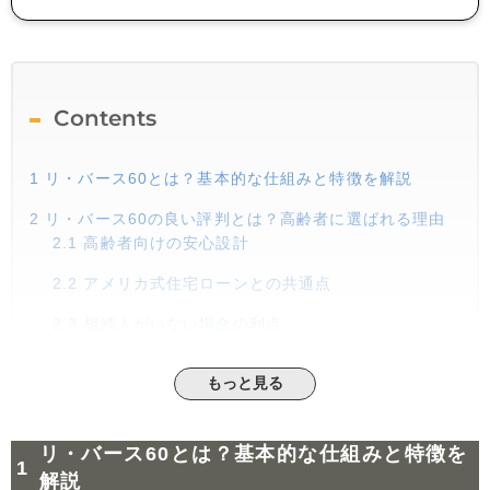
Contents
1
リ・バース60とは？基本的な仕組みと特徴を解説
2
リ・バース60の良い評判とは？高齢者に選ばれる理由
2.1
高齢者向けの安心設計
2.2
アメリカ式住宅ローンとの共通点
2.3
相続人がいない場合の利点
3
リ・バース60の悪い評判とその理由
もっと見る
3.1
相続人への負担が懸念される
3.2
賃貸の方が有利という意見
リ・バース60とは？基本的な仕組みと特徴を
3.3
不安や恐怖を抱く人々の声
解説