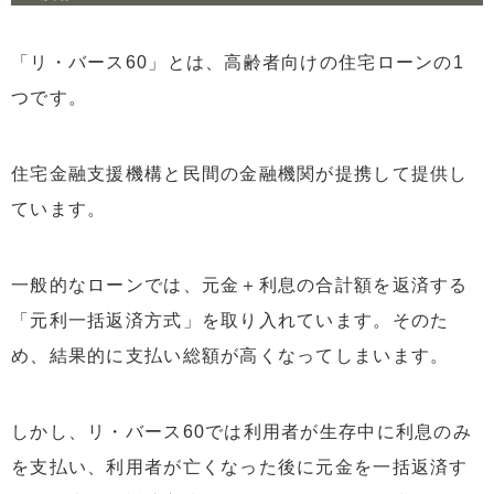
4
リ・バース60の悪い評判を防ぐ方法と対策
4.1
相続人への影響を最小限にする方法
「リ・バース60」とは、高齢者向けの住宅ローンの1
4.2
担保不動産の売却を検討する
つです。
4.3
親との事前確認の重要性
4.4
ノンリコース型を選ぶメリット
住宅金融支援機構と民間の金融機関が提携して提供し
4.5
相続放棄という選択肢
ています。
4.6
賃貸とリ・バース60を比較する際のポイント
一般的なローンでは、元金＋利息の合計額を返済する
4.7
賃貸利用とリ・バース60の利便性比較
「元利一括返済方式」を取り入れています。そのた
4.8
リ・バース60を利用した場合
め、結果的に支払い総額が高くなってしまいます。
4.9
怖い
5
まとめ：リ・バース60の評判と真相を総括
しかし、リ・バース60では利用者が生存中に利息のみ
を支払い、利用者が亡くなった後に元金を一括返済す