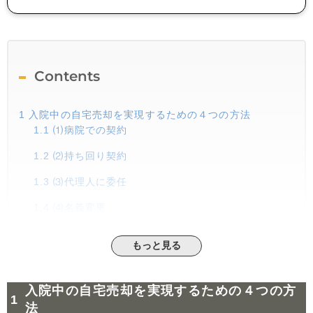
Contents
1
入院中の自宅売却を実現するための４つの方法
1.1
⑴病院での契約
1.2
⑵持ち回り契約
1.3
⑶代理人に委任
1.4
⑷名義変更
2
認知症や意識不明の場合の自宅売却手続き
もっと見る
3
入院先を住民票の住所として利用できるか？
3.1
住民票の変更手続きと注意点
入院中の自宅売却を実現するための４つの方
4
まとめ：入院中の不動産売却のポイント
法