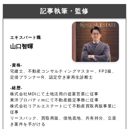
記事執筆・監修
エキスパート職
山口智暉
-資格-
宅建士、不動産コンサルティングマスター、FP2級、
定借プランナーR、認定空き家再生診断士
-経歴-
株式会社MDIにて土地活用の提案営業に従事
東洋プロパティ㈱にて不動産鑑定事務に従事
株式会社リアルエステートにて不動産買取再販事業に
従事
リースバック、買取再販、借地底地、共有持分、立退
き案件を手がける