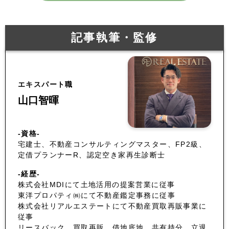
記事執筆・監修
エキスパート職
山口智暉
-資格-
宅建士、不動産コンサルティングマスター、FP2級、
定借プランナーR、認定空き家再生診断士
-経歴-
株式会社MDIにて土地活用の提案営業に従事
東洋プロパティ㈱にて不動産鑑定事務に従事
株式会社リアルエステートにて不動産買取再販事業に
従事
リースバック、買取再販、借地底地、共有持分、立退