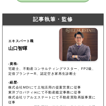
記事執筆・監修
エキスパート職
山口智暉
-資格-
宅建士、不動産コンサルティングマスター、FP2級、
定借プランナーR、認定空き家再生診断士
-経歴-
株式会社MDIにて土地活用の提案営業に従事
東洋プロパティ㈱にて不動産鑑定事務に従事
株式会社リアルエステートにて不動産買取再販事業に
従事