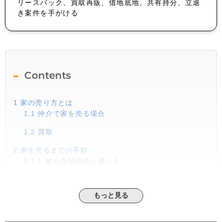
リースバック、買取再販、借地底地、共有持分、立退
き案件を手がける
Contents
1
家の売り方とは
1.1
仲介で家を売る場合
1.2
買取
2
家を売るまでの手順
2.1
1.家の売却相場を調べる
2.2
2.売却に必要な書類を揃える
もっと見る
2.3
3.家の査定を依頼する
2.4
4.不動産会社を選んで媒介契約を結ぶ