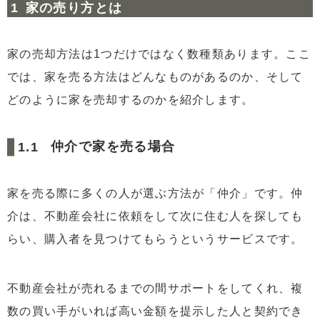
家の売り方とは
2.5
5.家の売却活動をする
2.6
6.買主と売買契約を結ぶ
家の売却方法は1つだけではなく数種類あります。ここ
2.7
7.家の引き渡しをして決済を行う
では、家を売る方法はどんなものがあるのか、そして
2.8
8.確定申告を行う
どのように家を売却するのかを紹介します。
3
リースバックで家を売るまでの手順
3.1
リースバック業者を探す
仲介で家を売る場合
3.2
リースバック業者を決めて物件情報などを伝える
3.3
簡易査定を受ける
家を売る際に多くの人が選ぶ方法が「仲介」です。仲
介は、不動産会社に依頼をして次に住む人を探しても
3.4
訪問査定を受ける
らい、購入者を見つけてもらうというサービスです。
3.5
買取額決定
3.6
不動産売買契約を結ぶ
不動産会社が売れるまでの間サポートをしてくれ、複
3.7
賃貸契約を結ぶ
数の買い手がいれば高い金額を提示した人と契約でき