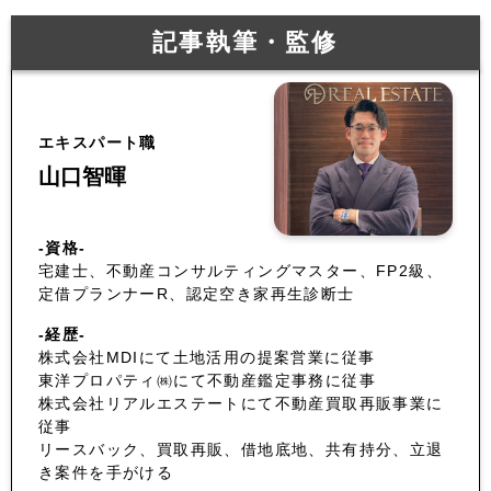
記事執筆・監修
エキスパート職
山口智暉
-資格-
宅建士、不動産コンサルティングマスター、FP2級、
定借プランナーR、認定空き家再生診断士
-経歴-
株式会社MDIにて土地活用の提案営業に従事
東洋プロパティ㈱にて不動産鑑定事務に従事
株式会社リアルエステートにて不動産買取再販事業に
従事
リースバック、買取再販、借地底地、共有持分、立退
き案件を手がける