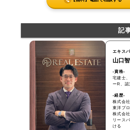
記
エキス
山口智
-資格-
宅建士、
ーR、
-経歴-
株式会社
東洋プ
株式会
リース
ける