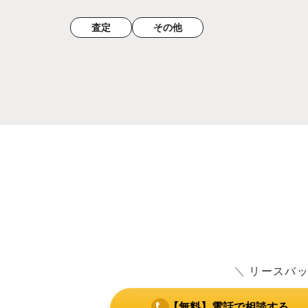
査定
その他
＼
リースバ
【無料】電話で相談する