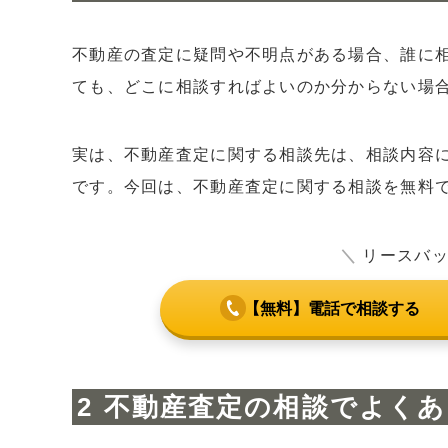
8
【相談先⑥】弁護士に無料で不動産のトラブ
8.1
弁護士事務所の初回相談を利用する
不動産の査定に疑問や不明点がある場合、誰に
8.2
日本司法支援センターのサポートダイヤ
ても、どこに相談すればよいのか分からない場
9
【相談先⑦】法務局で不動産売買の手続きを
10
【相談先⑧】司法書士に相続・登記に関する
実は、不動産査定に関する相談先は、相談内容
11
【相談先⑨】東京都不動産取引特別相談室
です。今回は、不動産査定に関する相談を無料
12
【相談先⑩】都道府県宅建協会・不動産無
12.1
都道府県宅建協会不動産無料相談
＼
リースバ
12.2
税務に関する相談
【無料】電話で相談する
12.3
契約書や重要事項説明書についての相
12.4
法律関連の相談
13
まとめ：無料で不動産査定を相談するため
不動産査定の相談でよくあ