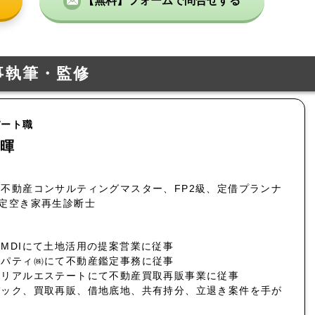
【無料】フォームで問合せする
事執筆・監修
パート職
暉
不動産コンサルティングマスター、FP2級、定借プランナ
認定空き家再生診断士
MDIにて土地活用の提案営業に従事
ロパティ㈱にて不動産鑑定事務に従事
社リアルエステートにて不動産買取再販事業に従事
バック、買取再販、借地底地、共有持分、立退き案件を手が