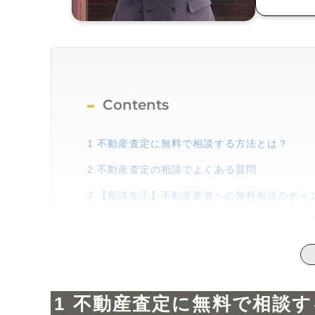
Contents
1
不動産査定に無料で相談する方法とは？
2
不動産査定の相談でよくある質問
3
【相談先①】不動産業者への無料相談のポイ
4
【相談先②】税理士に相談するメリットと無
5
【相談先③】税務署や国税庁での無料相談サ
6
【相談先④】不動産鑑定士に依頼する無料相
不動産査定に無料で相談す
7
【相談先⑤】土地家屋調査士に境界線につい