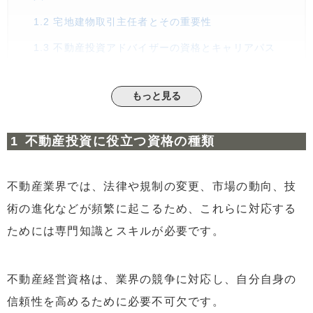
1.2
宅地建物取引主任者とその重要性
1.3
不動産投資アドバイザーの資格とキャリアパス
1.4
不動産鑑定士資格で得られる専門知識と活用法
もっと見る
2
不動産投資資格取得のメリット
2.1
不動産業界で求められる高度な専門知識
不動産投資に役立つ資格の種類
2.2
資格が証明する実務経験と信頼性の向上
2.3
顧客からの信用を得るための資格の価値
不動産業界では、法律や規制の変更、市場の動向、技
2.4
キャリアアップと選択肢の広がり
術の進化などが頻繁に起こるため、これらに対応する
2.5
資格取得後の自己満足と充実感
ためには専門知識とスキルが必要です。
3
不動産資格取得のプロセスと手順
3.1
不動産資格の種類別取得方法
不動産経営資格は、業界の競争に対応し、自分自身の
3.2
不動産経営資格を取得するための基本的な手順
信頼性を高めるために必要不可欠です。
4
不動産業界における資格の需要と今後の展望