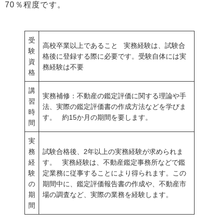
70％程度です。
受
高校卒業以上であること 実務経験は、試験合
験
格後に登録する際に必要です。受験自体には実
資
務経験は不要
格
講
実務補修：不動産の鑑定評価に関する理論や手
習
法、実際の鑑定評価書の作成方法などを学びま
時
す。 約15か月の期間を要します。
間
実
務
試験合格後、2年以上の実務経験が求められま
経
す。 実務経験は、不動産鑑定事務所などで鑑
験
定業務に従事することにより得られます。この
の
期間中に、鑑定評価報告書の作成や、不動産市
期
場の調査など、実際の業務を経験します。
間