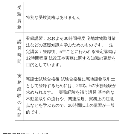
受
験
特別な受験資格はありません
資
格
登録講習：おおよそ30時間程度 宅地建物取引業
講
法などの基礎知識を学ぶためのものです。 法
習
定講習：登録後、5年ごとに行われる法定講習は
時
12時間程度 法改正や実務に関する知識の更新を
間
目的としています。
実
宅建士試験合格後 試験合格後に宅地建物取引士
務
として登録するためには、2年以上の実務経験が
経
求められます。 実務経験を補う講習 基本的な
験
不動産取引の流れや、関連法規、実務上の注意
の
点などを学ぶもので、20時間以上の講習が一般
期
的です。
間