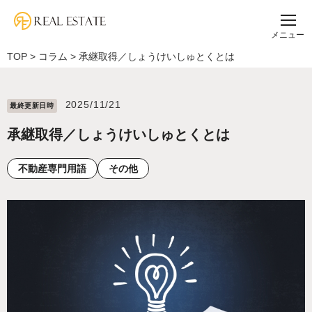
メニュー
TOP
>
コラム
>
承継取得／しょうけいしゅとくとは
2025/11/21
最終更新⽇時
承継取得／しょうけいしゅとくとは
不動産専門用語
その他