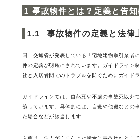
事故物件とは？定義と告知
3
事故物件に賃貸で住む場合の注意点
3.1
契約更新時に家賃が上がる可能性がある
3.2
インターネットに事故物件として紹介さ
事故物件の定義と法律
3.3
周辺住民が事件を覚えている
3.4
事故の痕跡が残っている場合がある
国土交通省が発表している「宅地建物取引業者
3.5
精神的なストレスが大きい
件の定義が明確にされています。ガイドライン
社と入居者間でのトラブルを防ぐためにガイド
4
まとめ：事故物件に住みたいなら住んだ後も
ガイドラインでは、自然死や不慮の事故死以外
義しています。具体的には、自殺や他殺などの
た場合などが該当します。
以前は、住人が亡くなった場合は事故物件とし