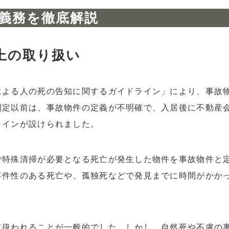
義務を徹底解説
れている
上の取り扱い
による人の死の告知に関するガイドライン」により、事故
制定以前は、事故物件の定義が不明確で、入居後に不動産
ラインが設けられました。
考える
で特殊清掃が必要となる死亡が発生した物件を事故物件と
事件性のある死亡や、孤独死などで発見までに時間がかか
て扱われることが一般的でした。しかし、自然死や不慮の