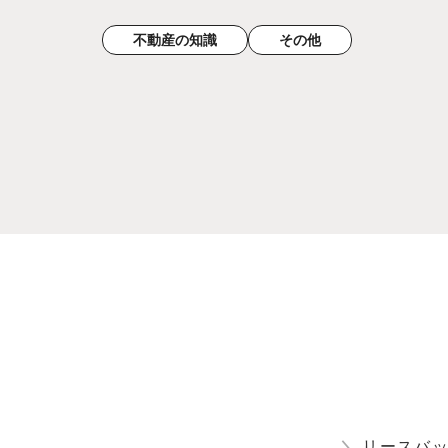
不動産の知識
その他
＼
リースバ