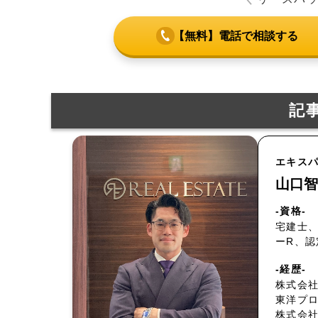
【無料】電話で相談する
記
エキス
山口智
-資格-
宅建士、
ーR、
-経歴-
株式会社
東洋プ
株式会