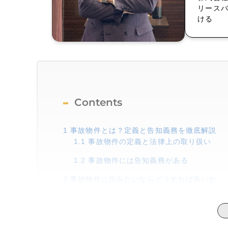
リース
ける
Contents
1
事故物件とは？定義と告知義務を徹底解説
1.1
事故物件の定義と法律上の取り扱い
1.2
事故物件には告知義務がある
2
事故物件に住みたいならどうすれば良いか
2.1
事故物件はリフォームされているケース
2.2
自分自身が気にしないなら条件面が良い
2.3
複数の不動産会社に相談する