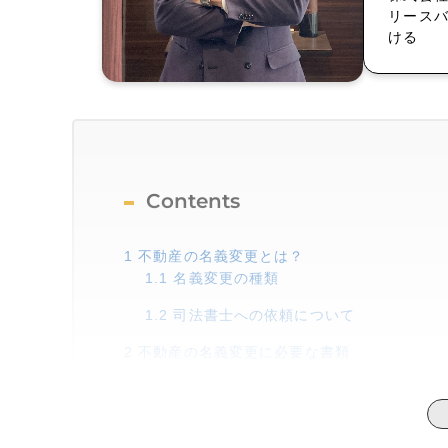
リース
ける
Contents
1
不動産の名義変更とは？
1.1
名義変更の種類
1.2
司法書士への依頼について
2
不動産の名義変更に必要な書類
2.1
相続による名義変更の必要書類
2.2
贈与による名義変更の必要書類
2.3
離婚による名義変更の必要書類