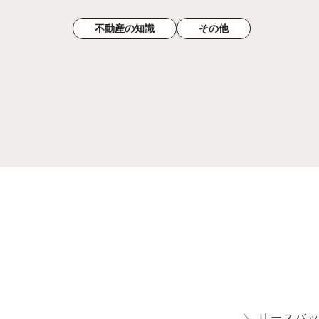
不動産の知識
その他
＼
リースバ