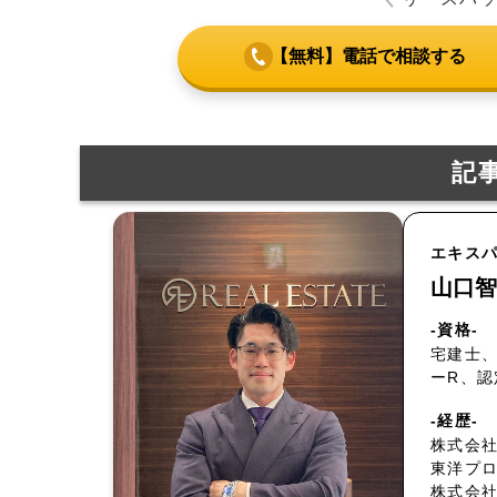
【無料】電話で相談する
記
エキス
山口智
-資格-
宅建士、
ーR、
-経歴-
株式会社
東洋プ
株式会