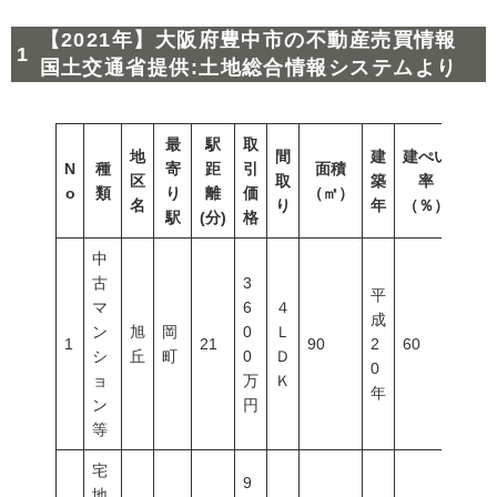
【2021年】大阪府豊中市の不動産売買情報
国土交通省提供:土地総合情報システムより
最
駅
取
地
間
建
建ぺい
N
種
寄
距
引
面積
容積
区
取
築
率
o
類
り
離
価
（㎡）
（％
名
り
年
（％）
駅
(分)
格
中
古
3
平
マ
6
４
成
ン
旭
岡
0
Ｌ
1
21
90
2
60
200
シ
丘
町
0
Ｄ
0
ョ
万
Ｋ
年
ン
円
等
宅
9
地